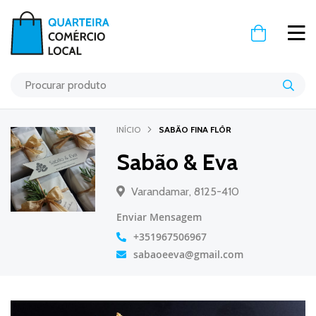
O Meu Carr
INÍCIO
SABÃO FINA FLÔR
Sabão & Eva
Varandamar, 8125-410
Enviar Mensagem
+351967506967
sabaoeeva@gmail.com
Saltar