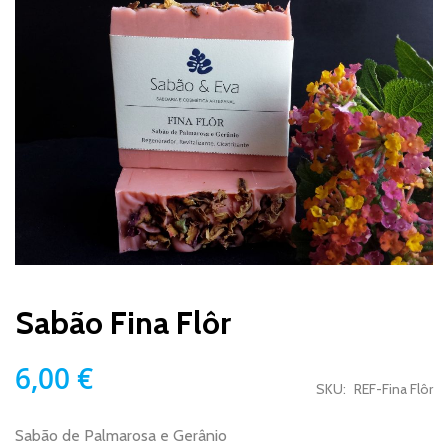
para
o
final
da
Galeria
de
imagens
Saltar
para
Sabão Fina Flôr
o
início
da
6,00 €
Galeria
SKU
REF-Fina Flôr
de
imagens
Sabão de Palmarosa e Gerânio