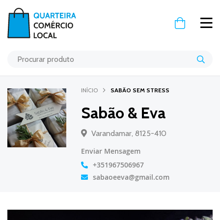
O Meu Carr
INÍCIO
SABÃO SEM STRESS
Sabão & Eva
Varandamar, 8125-410
Enviar Mensagem
+351967506967
sabaoeeva@gmail.com
Saltar