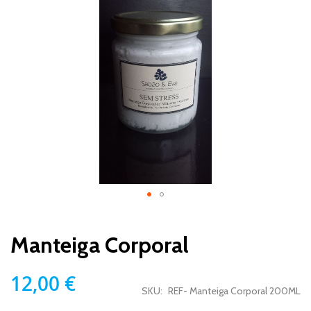
para
o
final
da
Galeria
de
imagens
Saltar
para
Manteiga Corporal
o
início
da
12,00 €
Galeria
SKU
REF- Manteiga Corporal 200ML
de
imagens