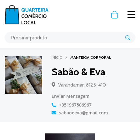
O Meu Carr
INÍCIO
MANTEIGA CORPORAL
Sabão & Eva
Varandamar, 8125-410
Enviar Mensagem
+351967506967
sabaoeeva@gmail.com
Saltar