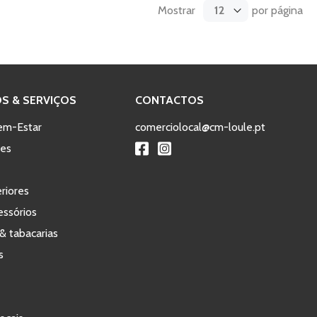
Mostrar
por página
S & SERVIÇOS
CONTACTOS
em-Estar
comerciolocal@cm-loule.pt
tes
eriores
ssórios
& tabacarias
s