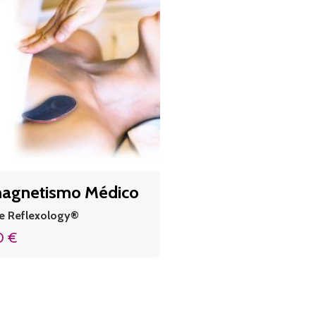
agnetismo Médico
 Reflexology®
0 €