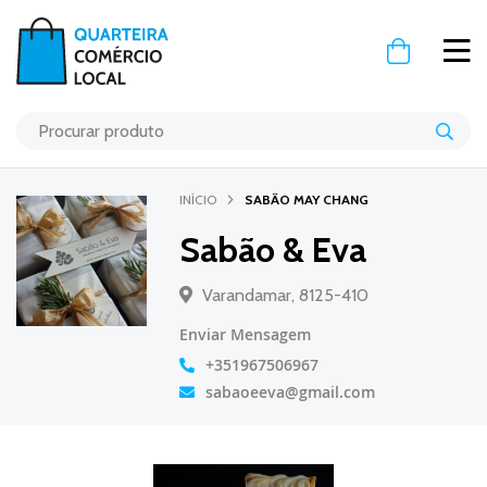
O Meu Carr
INÍCIO
SABÃO MAY CHANG
Sabão & Eva
Varandamar, 8125-410
Enviar Mensagem
+351967506967
sabaoeeva@gmail.com
Saltar