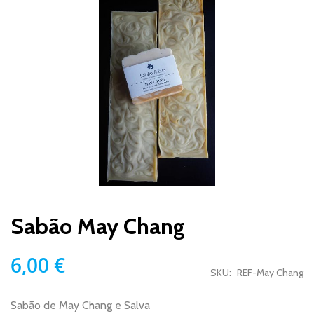
para
o
final
da
Galeria
de
imagens
Saltar
para
Sabão May Chang
o
início
da
6,00 €
Galeria
SKU
REF-May Chang
de
imagens
Sabão de May Chang e Salva