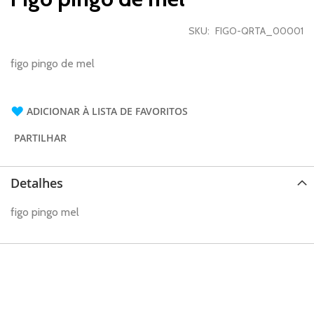
início
da
SKU
FIGO-QRTA_00001
Galeria
de
imagens
figo pingo de mel
ADICIONAR À LISTA DE FAVORITOS
PARTILHAR
Detalhes
figo pingo mel