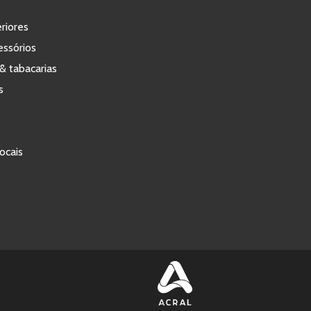
eriores
ssórios
& tabacarias
s
ocais