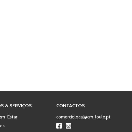
S & SERVIÇOS
CONTACTOS
em-Estar
comerciolocal@cm-loule.pt
tes