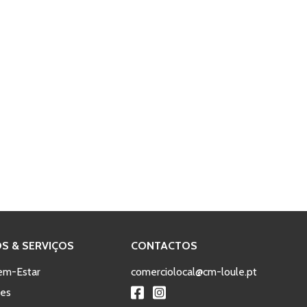
S & SERVIÇOS
CONTACTOS
em-Estar
comerciolocal@cm-loule.pt
tes