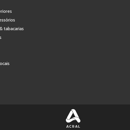
eriores
ssórios
& tabacarias
s
ocais