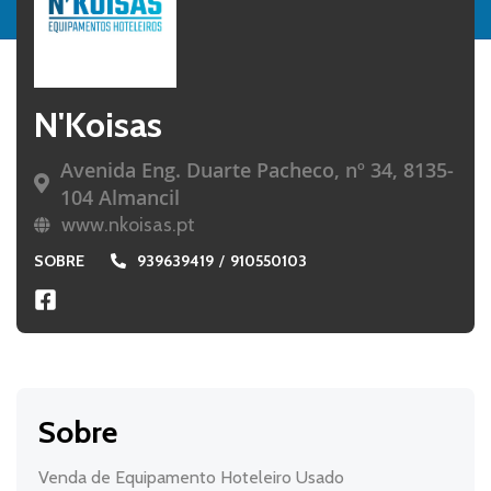
N'Koisas
Avenida Eng. Duarte Pacheco, nº 34, 8135-
104 Almancil
www.nkoisas.pt
SOBRE
939639419
/
910550103
Sobre
Venda de Equipamento Hoteleiro Usado