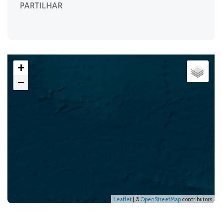
PARTILHAR
+
−
Leaflet
| ©
OpenStreetMap
contributors