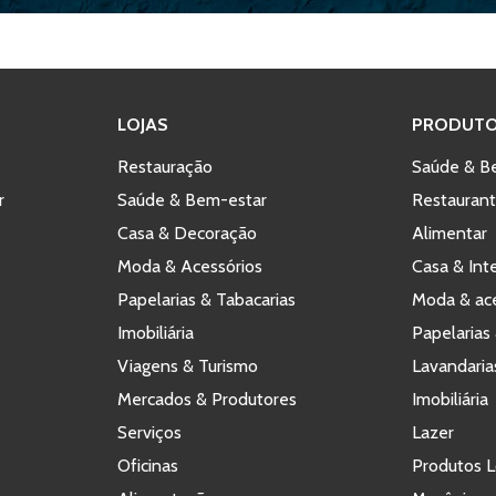
LOJAS
PRODUTO
Restauração
Saúde & B
r
Saúde & Bem-estar
Restauran
Casa & Decoração
Alimentar
Moda & Acessórios
Casa & Int
Papelarias & Tabacarias
Moda & ace
Imobiliária
Papelarias 
Viagens & Turismo
Lavandaria
Mercados & Produtores
Imobiliária
Serviços
Lazer
Oficinas
Produtos L