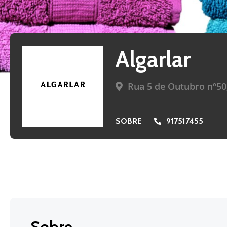
Algarlar
Rua 5 de Outubro nº50,
SOBRE
917517455
Sobre