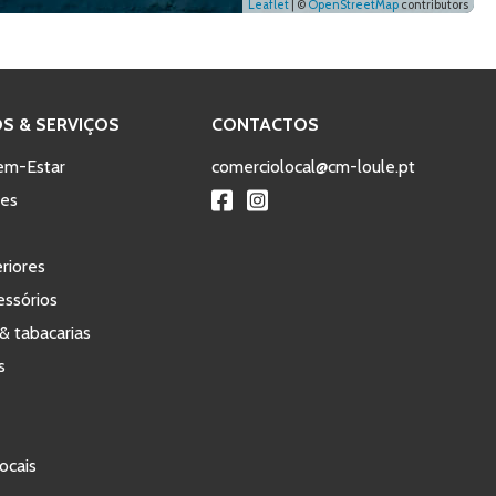
Leaflet
| ©
OpenStreetMap
contributors
S & SERVIÇOS
CONTACTOS
em-Estar
comerciolocal@cm-loule.pt
tes
eriores
ssórios
& tabacarias
s
ocais