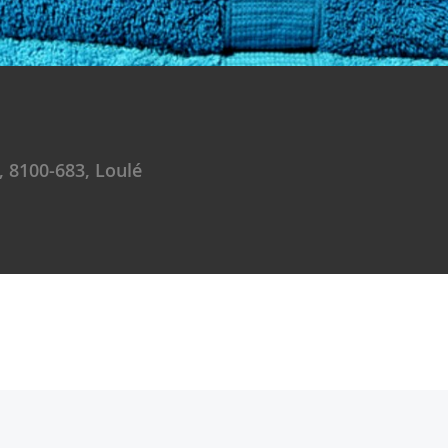
 8100-683, Loulé