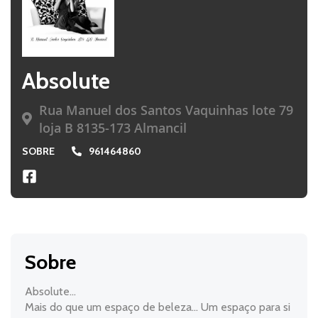
Absolute
Rua Manuel dos Santos Vaquinhas lote 79
loja B 8135-173 Almancil
SOBRE
961464860
Sobre
Absolute...
Mais do que um espaço de beleza... Um espaço para si