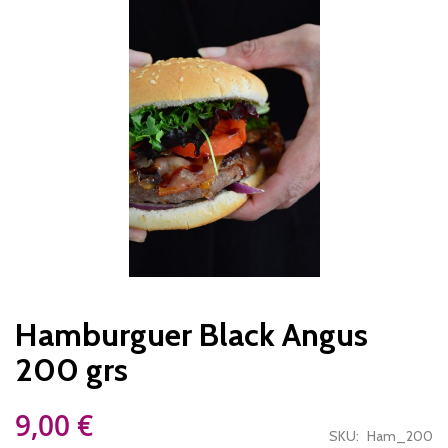
para
o
final
da
Galeria
de
imagens
Saltar
para
Hamburguer Black Angus
o
início
200 grs
da
Galeria
de
9,00 €
imagens
SKU
Ham_200