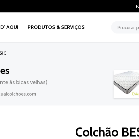
P
D' AQUI
PRODUTOS & SERVIÇOS
SIC
ões
te às bicas velhas)
tualcolchoes.com
Colchão BES