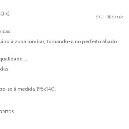
00 €
SKU
BBclassic
icas.
ário à zona lombar, tornando-o no perfeito aliado
qualidade.
...
idas.
fere-se à medida 195x140.
VORITOS