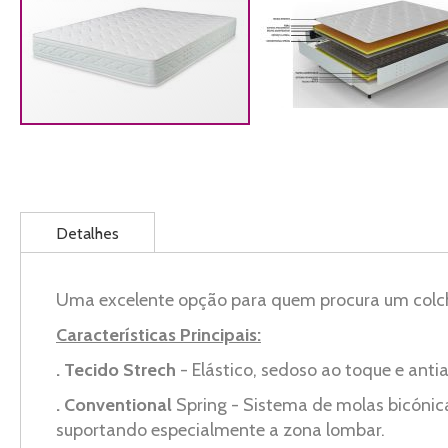
Saltar
para
o
início
da
Detalhes
Galeria
de
imagens
Uma excelente opção para quem procura um colch
Características Principais:
. Tecido Strech
- Elástico, sedoso ao toque e antia
. Conventional
Spring - Sistema de molas bicónic
suportando especialmente a zona lombar.