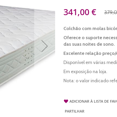
Preço
341,00 €
379,
Especial
Colchão com molas bicón
Oferece o suporte necess
das suas noites de sono.
Excelente relação preço/
Disponível em várias med
Em exposição na loja.
Nota: o valor indicado re
ADICIONAR À LISTA DE FA
PARTILHAR