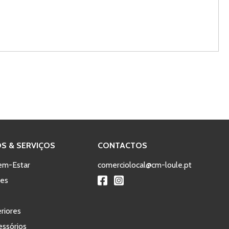
S & SERVIÇOS
CONTACTOS
em-Estar
comerciolocal@cm-loule.pt
tes
eriores
ssórios