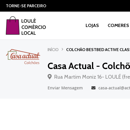
TORNE-SE PARCEIRO
LOJAS
COMERES 
INÍCIO
COLCHÃO BESTBED ACTIVE CLAS
Casa Actual - Colch
Rua Martim Moniz 16- LOULÉ (fren
Enviar Mensagem
casa-actual@ac
Saltar
para