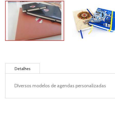
Saltar
para
o
início
da
Detalhes
Galeria
de
imagens
DIversos modelos de agendas personalizadas