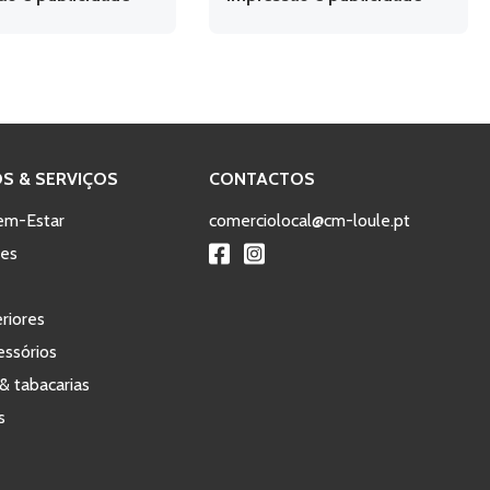
S & SERVIÇOS
CONTACTOS
em-Estar
comerciolocal@cm-loule.pt
tes
eriores
ssórios
& tabacarias
s